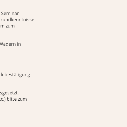
s Seminar
 Grundkenntnisse
dem zum
-Wadern in
ldebestätigung
sgesetzt.
.) bitte zum