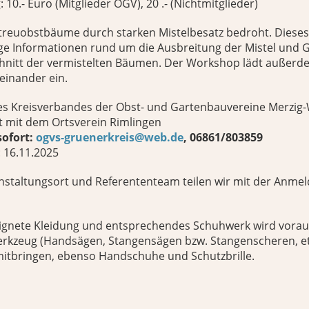
10.- Euro (Mitglieder OGV), 20 .- (Nichtmitglieder)
 Streuobstbäume durch starken Mistelbesatz bedroht. Diese
tige Informationen rund um die Ausbreitung der Mistel und
chnitt der vermistelten Bäumen. Der Workshop lädt außer
einander ein.
es Kreisverbandes der Obst- und Gartenbauvereine Merzig
mit dem Ortsverein Rimlingen
ofort:
ogvs-gruenerkreis@web.de
, 06861/803859
 16.11.2025
anstaltungsort und Referententeam teilen wir mit der Anme
eignete Kleidung und entsprechendes Schuhwerk wird vorau
kzeug (Handsägen, Stangensägen bzw. Stangenscheren, etc
itbringen, ebenso Handschuhe und Schutzbrille.